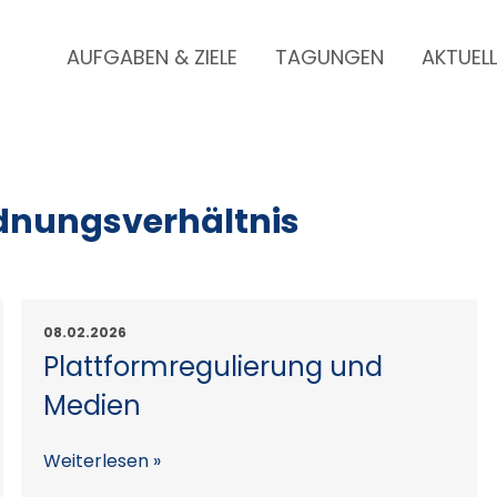
AUFGABEN & ZIELE
TAGUNGEN
AKTUEL
Skip
to
content
rdnungsverhältnis
08.02.2026
Plattformregulierung und
Medien
Weiterlesen »