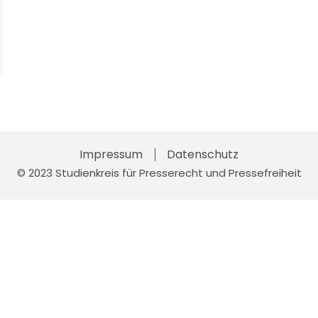
Impressum
Skip
Datenschutz
to
© 2023 Studienkreis für Presserecht und Pressefreiheit
content