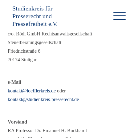
Studienkreis für
Presserecht und
Anschrift
Pressefreiheit e.V.
Studienkreis für Presserecht und Pressefreiheit e.V.
c/o. Rödl GmbH Rechtsanwaltsgesellschaft
Steuerberatungsgesellschaft
Friedrichstraße 6
70174 Stuttgart
e-Mail
kontakt@loefflerkreis.de
oder
kontakt@studienkreis-presserecht.de
Vorstand
RA Professor Dr. Emanuel H. Burkhardt